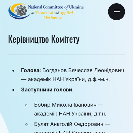
Керівництво Комітету
Голова
:
Богданов Вячеслав Леонідович
— академік НАН України, д.ф.-м.н.
Заступники голови
:
Бобир
Микола Іванович
—
академік НАН України, д.т.н.
Булат Анатолій Федорович
—
академік НАН України, д.т.н.