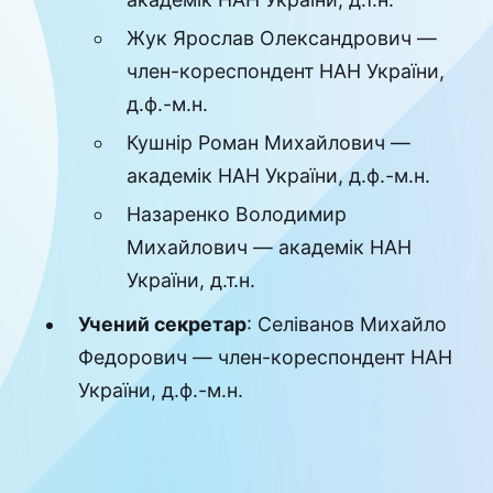
Жук Ярослав Олександрович
—
член-кореспондент НАН України,
д.ф.-м.н.
Кушнір Роман Михайлович
—
академік НАН України, д.ф.-м.н.
Назаренко Володимир
Михайлович
— академік НАН
України, д.т.н.
Учений секретар
:
Селіванов Михайло
Федорович
— член-кореспондент НАН
України, д.ф.-м.н.