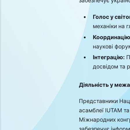
забезпечує україн
Голос у світо
механіки на г
Координацію
наукові форум
Інтеграцію:
П
досвідом та р
Діяльність у меж
Представники Наці
асамблеї IUTAM та
Міжнародних конгр
забезпечує інформ