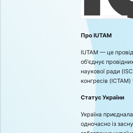
Про IUTAM
IUTAM — це провід
об'єднує провідни
наукової ради (ISC
конгресів (ICTAM) 
Статус України
Україна приєднала
одночасно із засн