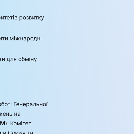
итетів розвитку
ити міжнародні
ти для обміну
боті Генеральної
жень на
AM
). Комітет
оди Союзу та