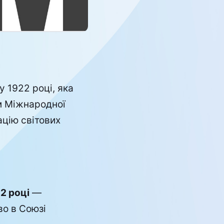
 1922 році, яка
ом Міжнародної
ацію світових
2 році
—
во в Союзі