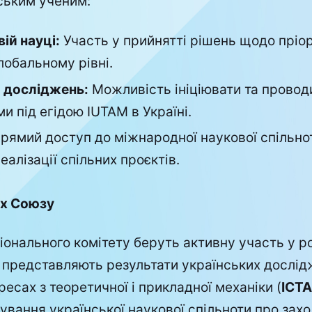
ським ученим:
вій науці:
Участь у прийнятті рішень щодо пріор
лобальному рівні.
 досліджень:
Можливість ініціювати та провод
и під егідою IUTAM в Україні.
рямий доступ до міжнародної наукової спільно
еалізації спільних проєктів.
ах Союзу
онального комітету беруть активну участь у ро
 представляють результати українських дослід
есах з теоретичної і прикладної механіки (
ICT
ування української наукової спільноти про зах