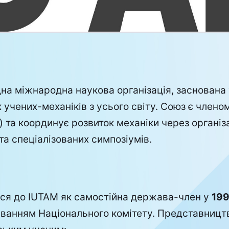
на міжнародна наукова організація, заснована у
х учених-механіків з усього світу. Союз є член
) та координує розвиток механіки через організ
та спеціалізованих симпозіумів.
ся до IUTAM як самостійна держава-член у
199
уванням Національного комітету. Представницт